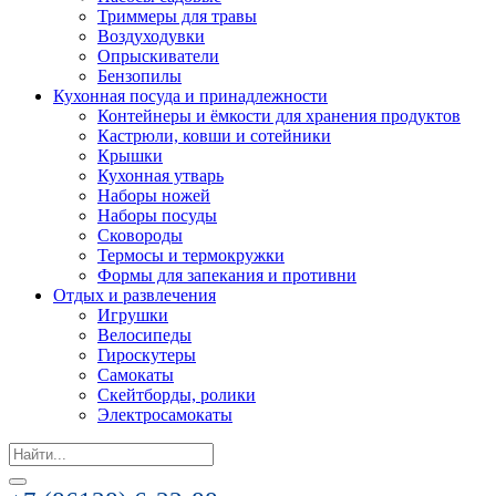
Триммеры для травы
Воздуходувки
Опрыскиватели
Бензопилы
Кухонная посуда и принадлежности
Контейнеры и ёмкости для хранения продуктов
Кастрюли, ковши и сотейники
Крышки
Кухонная утварь
Наборы ножей
Наборы посуды
Сковороды
Термосы и термокружки
Формы для запекания и противни
Отдых и развлечения
Игрушки
Велосипеды
Гироскутеры
Самокаты
Скейтборды, ролики
Электросамокаты
Search
for: