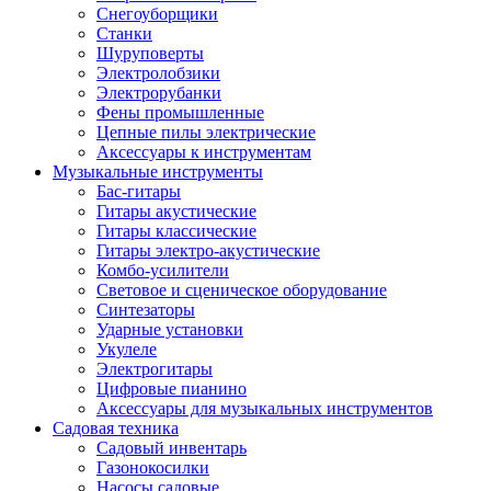
Снегоуборщики
Станки
Шуруповерты
Электролобзики
Электрорубанки
Фены промышленные
Цепные пилы электрические
Аксессуары к инструментам
Музыкальные инструменты
Бас-гитары
Гитары акустические
Гитары классические
Гитары электро-акустические
Комбо-усилители
Световое и сценическое оборудование
Синтезаторы
Ударные установки
Укулеле
Электрогитары
Цифровые пианино
Аксессуары для музыкальных инструментов
Садовая техника
Садовый инвентарь
Газонокосилки
Насосы садовые