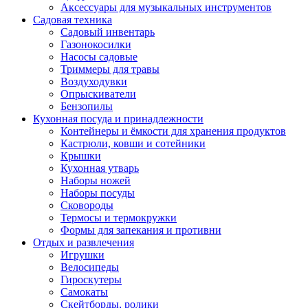
Аксессуары для музыкальных инструментов
Садовая техника
Садовый инвентарь
Газонокосилки
Насосы садовые
Триммеры для травы
Воздуходувки
Опрыскиватели
Бензопилы
Кухонная посуда и принадлежности
Контейнеры и ёмкости для хранения продуктов
Кастрюли, ковши и сотейники
Крышки
Кухонная утварь
Наборы ножей
Наборы посуды
Сковороды
Термосы и термокружки
Формы для запекания и противни
Отдых и развлечения
Игрушки
Велосипеды
Гироскутеры
Самокаты
Скейтборды, ролики