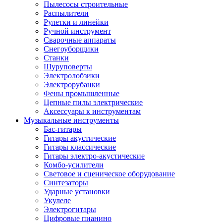
Пылесосы строительные
Распылители
Рулетки и линейки
Ручной инструмент
Сварочные аппараты
Снегоуборщики
Станки
Шуруповерты
Электролобзики
Электрорубанки
Фены промышленные
Цепные пилы электрические
Аксессуары к инструментам
Музыкальные инструменты
Бас-гитары
Гитары акустические
Гитары классические
Гитары электро-акустические
Комбо-усилители
Световое и сценическое оборудование
Синтезаторы
Ударные установки
Укулеле
Электрогитары
Цифровые пианино