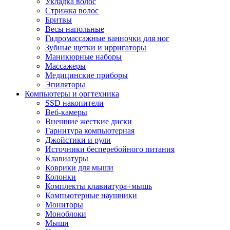
Укладка волос
Стрижка волос
Бритвы
Весы напольные
Гидромассажные ванночки для ног
Зубные щетки и ирригаторы
Маникюрные наборы
Массажеры
Медицинские приборы
Эпиляторы
Компьютеры и оргтехника
SSD накопители
Веб-камеры
Внешние жесткие диски
Гарнитура компьютерная
Джойстики и рули
Источники бесперебойного питания
Клавиатуры
Коврики для мыши
Колонки
Комплекты клавиатура+мышь
Компьютерные наушники
Мониторы
Моноблоки
Мыши