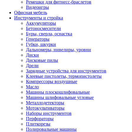
Ремешки для фитнесс-браслетов
Видеоигры
Офисная мебель
Инструменты и стройка
Аккумуляторы
Бетоносмесители
Буры, сверла, оснастка
Генераторы
Губки, шкурки
Дальномеры, нивелиры, уровни
Диски
Дисковые пилы
Дрели
Зарядные устройства для инструментов
Клеевые пистолеты, термопистолеты
Компрессоры воздушные
Масло
Машины плоскошлифовальные
Машины шлифовальные угловые
Металлодетекторы
Мотокультиваторы
Наборы инструментов
Перфораторы
Плиткорезы
Полировальные машины