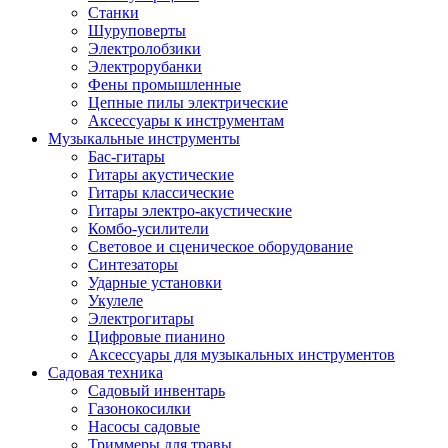
Станки
Шуруповерты
Электролобзики
Электрорубанки
Фены промышленные
Цепные пилы электрические
Аксессуары к инструментам
Музыкальные инструменты
Бас-гитары
Гитары акустические
Гитары классические
Гитары электро-акустические
Комбо-усилители
Световое и сценическое оборудование
Синтезаторы
Ударные установки
Укулеле
Электрогитары
Цифровые пианино
Аксессуары для музыкальных инструментов
Садовая техника
Садовый инвентарь
Газонокосилки
Насосы садовые
Триммеры для травы