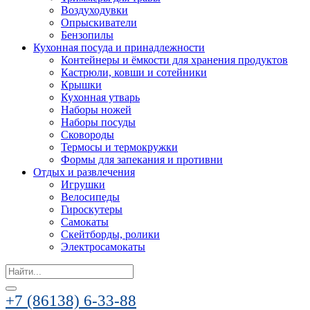
Воздуходувки
Опрыскиватели
Бензопилы
Кухонная посуда и принадлежности
Контейнеры и ёмкости для хранения продуктов
Кастрюли, ковши и сотейники
Крышки
Кухонная утварь
Наборы ножей
Наборы посуды
Сковороды
Термосы и термокружки
Формы для запекания и противни
Отдых и развлечения
Игрушки
Велосипеды
Гироскутеры
Самокаты
Скейтборды, ролики
Электросамокаты
Search
for:
+7 (86138) 6-33-88