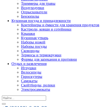
Триммеры для травы
Воздуходувки
Опрыскиватели
Бензопилы
Кухонная посуда и принадлежности
Контейнеры и ёмкости для хранения продуктов
Кастрюли, ковши и сотейники
Крышки
Кухонная утварь
Наборы ножей
Наборы посуды
Сковороды
Термосы и термокружки
Формы для запекания и противни
Отдых и развлечения
Игрушки
Велосипеды
Гироскутеры
Самокаты
Скейтборды, ролики
Электросамокаты
Search
for: