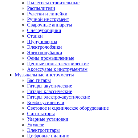
Пылесосы строительные
Распылители
Рулетки и линейки
Ручной инструмент
Сварочные аппараты
Снегоуборщики
Станки
Шуруповерты
Электролобзики
Электрорубанки
Фены промышленные
Цепные пилы электрические
Аксессуары к инструментам
Музыкальные инструменты
Бас-гитары
Гитары акустические
Гитары классические
Гитары электро-акустические
Комбо-усилители
Световое и сценическое оборудование
Синтезаторы
Ударные установки
Укулеле
Электрогитары
Цифровые пианино