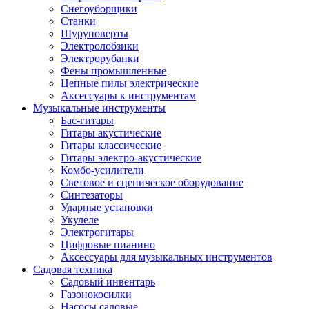
Снегоуборщики
Станки
Шуруповерты
Электролобзики
Электрорубанки
Фены промышленные
Цепные пилы электрические
Аксессуары к инструментам
Музыкальные инструменты
Бас-гитары
Гитары акустические
Гитары классические
Гитары электро-акустические
Комбо-усилители
Световое и сценическое оборудование
Синтезаторы
Ударные установки
Укулеле
Электрогитары
Цифровые пианино
Аксессуары для музыкальных инструментов
Садовая техника
Садовый инвентарь
Газонокосилки
Насосы садовые