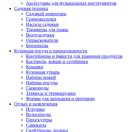
Аксессуары для музыкальных инструментов
Садовая техника
Садовый инвентарь
Газонокосилки
Насосы садовые
Триммеры для травы
Воздуходувки
Опрыскиватели
Бензопилы
Кухонная посуда и принадлежности
Контейнеры и ёмкости для хранения продуктов
Кастрюли, ковши и сотейники
Крышки
Кухонная утварь
Наборы ножей
Наборы посуды
Сковороды
Термосы и термокружки
Формы для запекания и противни
Отдых и развлечения
Игрушки
Велосипеды
Гироскутеры
Самокаты
Скейтборды, ролики