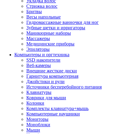
Укладка волос
Стрижка волос
Бритвы
Весы напольные
Гидромассажные ванночки для ног
Зубные щетки и ирригаторы
Маникюрные наборы
Массажеры
Медицинские приборы
Эпиляторы
Компьютеры и оргтехника
SSD накопители
Веб-камеры
Внешние жесткие диски
Гарнитура компьютерная
Джойстики и рули
Источники бесперебойного питания
Клавиатуры
Коврики для мыши
Колонки
Комплекты клавиатура+мышь
Компьютерные наушники
Мониторы
Моноблоки
Мыши