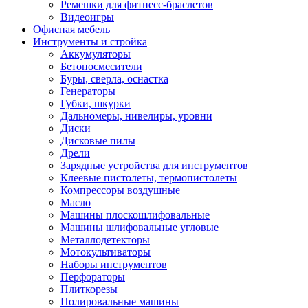
Ремешки для фитнесс-браслетов
Видеоигры
Офисная мебель
Инструменты и стройка
Аккумуляторы
Бетоносмесители
Буры, сверла, оснастка
Генераторы
Губки, шкурки
Дальномеры, нивелиры, уровни
Диски
Дисковые пилы
Дрели
Зарядные устройства для инструментов
Клеевые пистолеты, термопистолеты
Компрессоры воздушные
Масло
Машины плоскошлифовальные
Машины шлифовальные угловые
Металлодетекторы
Мотокультиваторы
Наборы инструментов
Перфораторы
Плиткорезы
Полировальные машины