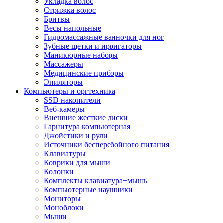
Укладка волос
Стрижка волос
Бритвы
Весы напольные
Гидромассажные ванночки для ног
Зубные щетки и ирригаторы
Маникюрные наборы
Массажеры
Медицинские приборы
Эпиляторы
Компьютеры и оргтехника
SSD накопители
Веб-камеры
Внешние жесткие диски
Гарнитура компьютерная
Джойстики и рули
Источники бесперебойного питания
Клавиатуры
Коврики для мыши
Колонки
Комплекты клавиатура+мышь
Компьютерные наушники
Мониторы
Моноблоки
Мыши