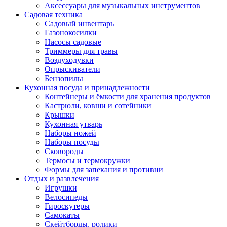
Аксессуары для музыкальных инструментов
Садовая техника
Садовый инвентарь
Газонокосилки
Насосы садовые
Триммеры для травы
Воздуходувки
Опрыскиватели
Бензопилы
Кухонная посуда и принадлежности
Контейнеры и ёмкости для хранения продуктов
Кастрюли, ковши и сотейники
Крышки
Кухонная утварь
Наборы ножей
Наборы посуды
Сковороды
Термосы и термокружки
Формы для запекания и противни
Отдых и развлечения
Игрушки
Велосипеды
Гироскутеры
Самокаты
Скейтборды, ролики