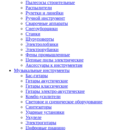
Пылесосы строительные
Распылители
Рулетки и линейки
Ручной инструмент
Сварочные аппараты
Снегоуборщики
Станки
Шуруповерты
Электролобзики
Электрорубанки
Фены промышленные
Цепные пилы электрические
Аксессуары к инструментам
Музыкальные инструменты
Бас-гитары
Гитары акустические
Гитары классические
Гитары электро-акустические
Комбо-усилители
Световое и сценическое оборудование
Синтезаторы
Ударные установки
Укулеле
Электрогитары
Цифровые пианино