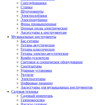
Снегоуборщики
Станки
Шуруповерты
Электролобзики
Электрорубанки
Фены промышленные
Цепные пилы электрические
Аксессуары к инструментам
Музыкальные инструменты
Бас-гитары
Гитары акустические
Гитары классические
Гитары электро-акустические
Комбо-усилители
Световое и сценическое оборудование
Синтезаторы
Ударные установки
Укулеле
Электрогитары
Цифровые пианино
Аксессуары для музыкальных инструментов
Садовая техника
Садовый инвентарь
Газонокосилки
Насосы садовые