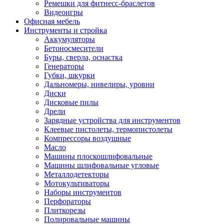
Ремешки для фитнесс-браслетов
Видеоигры
Офисная мебель
Инструменты и стройка
Аккумуляторы
Бетоносмесители
Буры, сверла, оснастка
Генераторы
Губки, шкурки
Дальномеры, нивелиры, уровни
Диски
Дисковые пилы
Дрели
Зарядные устройства для инструментов
Клеевые пистолеты, термопистолеты
Компрессоры воздушные
Масло
Машины плоскошлифовальные
Машины шлифовальные угловые
Металлодетекторы
Мотокультиваторы
Наборы инструментов
Перфораторы
Плиткорезы
Полировальные машины