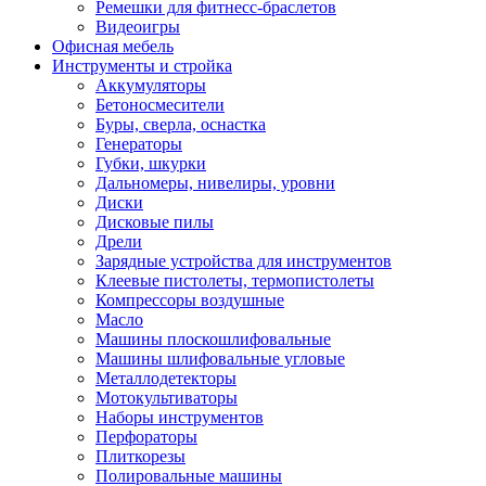
Ремешки для фитнесс-браслетов
Видеоигры
Офисная мебель
Инструменты и стройка
Аккумуляторы
Бетоносмесители
Буры, сверла, оснастка
Генераторы
Губки, шкурки
Дальномеры, нивелиры, уровни
Диски
Дисковые пилы
Дрели
Зарядные устройства для инструментов
Клеевые пистолеты, термопистолеты
Компрессоры воздушные
Масло
Машины плоскошлифовальные
Машины шлифовальные угловые
Металлодетекторы
Мотокультиваторы
Наборы инструментов
Перфораторы
Плиткорезы
Полировальные машины