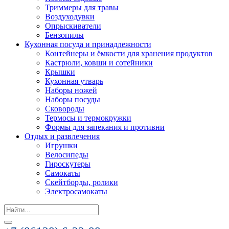
Триммеры для травы
Воздуходувки
Опрыскиватели
Бензопилы
Кухонная посуда и принадлежности
Контейнеры и ёмкости для хранения продуктов
Кастрюли, ковши и сотейники
Крышки
Кухонная утварь
Наборы ножей
Наборы посуды
Сковороды
Термосы и термокружки
Формы для запекания и противни
Отдых и развлечения
Игрушки
Велосипеды
Гироскутеры
Самокаты
Скейтборды, ролики
Электросамокаты
Search
for: