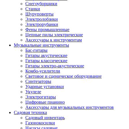
Снегоуборщики
Станки
Шуруповерты
Электролобзики
Электрорубанки
Фены промышленные
Цепные пилы электрические
Аксессуары к инструментам
Музыкальные инструменты
Бас-гитары
Гитары акустические
Гитары классические
Гитары электро-акустические
Комбо-усилители
Световое и сценическое оборудование
Синтезаторы
Ударные установки
Укулеле
Электрогитары
Цифровые пианино
Аксессуары для музыкальных инструментов
Садовая техника
Садовый инвентарь
Газонокосилки
Насосы садовые