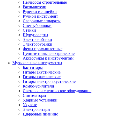
Пылесосы строительные
Распылители
Рулетки и линейки
Ручной инструмент
Сварочные аппараты
Снегоуборщики
Станки
Шуруповерты
Электролобзики
Электрорубанки
Фены промышленные
Цепные пилы электрические
Аксессуары к инструментам
Музыкальные инструменты
Бас-гитары
Гитары акустические
Гитары классические
Гитары электро-акустические
Комбо-усилители
Световое и сценическое оборудование
Синтезаторы
Ударные установки
Укулеле
Электрогитары
Цифровые пианино