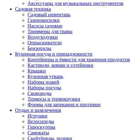
Аксессуары для музыкальных инструментов
Садовая техника
Садовый инвентарь
Газонокосилки
Насосы садовые
Триммеры для травы
Воздуходувки
Опрыскиватели
Бензопилы
Кухонная посуда и принадлежности
Контейнеры и ёмкости для хранения продуктов
Кастрюли, ковши и сотейники
Крышки
Кухонная утварь
Наборы ножей
Наборы посуды
Сковороды
Термосы и термокружки
Формы для запекания и противни
Отдых и развлечения
Игрушки
Велосипеды
Гироскутеры
Самокаты
Скейтборды, ролики