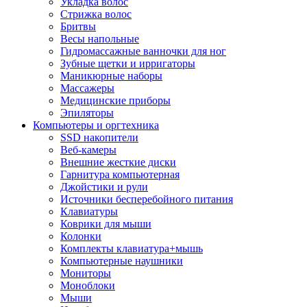
Укладка волос
Стрижка волос
Бритвы
Весы напольные
Гидромассажные ванночки для ног
Зубные щетки и ирригаторы
Маникюрные наборы
Массажеры
Медицинские приборы
Эпиляторы
Компьютеры и оргтехника
SSD накопители
Веб-камеры
Внешние жесткие диски
Гарнитура компьютерная
Джойстики и рули
Источники бесперебойного питания
Клавиатуры
Коврики для мыши
Колонки
Комплекты клавиатура+мышь
Компьютерные наушники
Мониторы
Моноблоки
Мыши