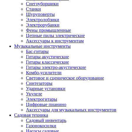
Снегоуборщики
Станки
Шуруповерты
Электролобзики
Электрорубанки
Фены промышленные
Цепные пилы электрические
Аксессуары к инструментам
Музыкальные инструменты
Бас-гитары
Гитары акустические
Гитары классические
Гитары электро-акустические
Комбо-усилители
Световое и сценическое оборудование
Синтезаторы
Ударные установки
Укулеле
Электрогитары
Цифровые пианино
Аксессуары для музыкальных инструментов
Садовая техника
Садовый инвентарь
Газонокосилки
Насосы садовые