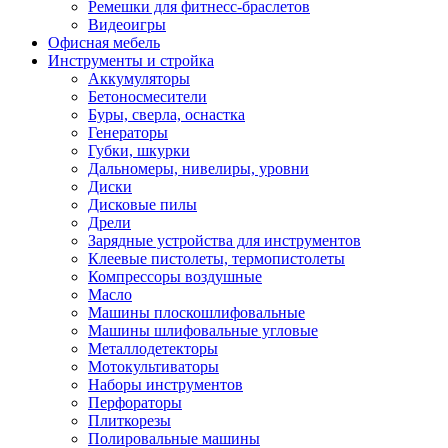
Ремешки для фитнесс-браслетов
Видеоигры
Офисная мебель
Инструменты и стройка
Аккумуляторы
Бетоносмесители
Буры, сверла, оснастка
Генераторы
Губки, шкурки
Дальномеры, нивелиры, уровни
Диски
Дисковые пилы
Дрели
Зарядные устройства для инструментов
Клеевые пистолеты, термопистолеты
Компрессоры воздушные
Масло
Машины плоскошлифовальные
Машины шлифовальные угловые
Металлодетекторы
Мотокультиваторы
Наборы инструментов
Перфораторы
Плиткорезы
Полировальные машины