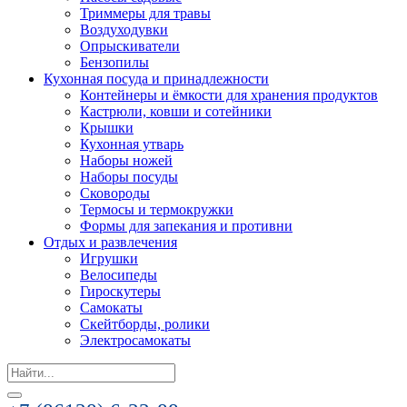
Триммеры для травы
Воздуходувки
Опрыскиватели
Бензопилы
Кухонная посуда и принадлежности
Контейнеры и ёмкости для хранения продуктов
Кастрюли, ковши и сотейники
Крышки
Кухонная утварь
Наборы ножей
Наборы посуды
Сковороды
Термосы и термокружки
Формы для запекания и противни
Отдых и развлечения
Игрушки
Велосипеды
Гироскутеры
Самокаты
Скейтборды, ролики
Электросамокаты
Search
for: