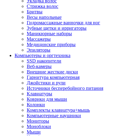
Укладка волос
Стрижка волос
Бритвы
Весы напольные
Гидромассажные ванночки для ног
Зубные щетки и ирригаторы
Маникюрные наборы
Массажеры
Медицинские приборы
Эпиляторы
Компьютеры и оргтехника
SSD накопители
Веб-камеры
Внешние жесткие диски
Гарнитура компьютерная
Джойстики и рули
Источники бесперебойного питания
Клавиатуры
Коврики для мыши
Колонки
Комплекты клавиатура+мышь
Компьютерные наушники
Мониторы
Моноблоки
Мыши