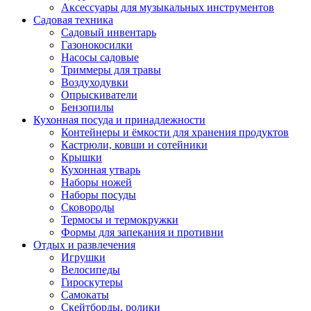
Аксессуары для музыкальных инструментов
Садовая техника
Садовый инвентарь
Газонокосилки
Насосы садовые
Триммеры для травы
Воздуходувки
Опрыскиватели
Бензопилы
Кухонная посуда и принадлежности
Контейнеры и ёмкости для хранения продуктов
Кастрюли, ковши и сотейники
Крышки
Кухонная утварь
Наборы ножей
Наборы посуды
Сковороды
Термосы и термокружки
Формы для запекания и противни
Отдых и развлечения
Игрушки
Велосипеды
Гироскутеры
Самокаты
Скейтборды, ролики