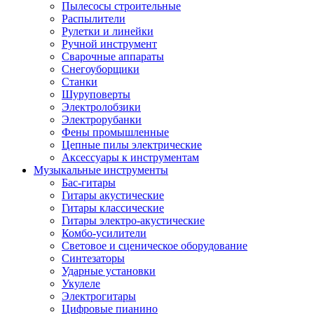
Пылесосы строительные
Распылители
Рулетки и линейки
Ручной инструмент
Сварочные аппараты
Снегоуборщики
Станки
Шуруповерты
Электролобзики
Электрорубанки
Фены промышленные
Цепные пилы электрические
Аксессуары к инструментам
Музыкальные инструменты
Бас-гитары
Гитары акустические
Гитары классические
Гитары электро-акустические
Комбо-усилители
Световое и сценическое оборудование
Синтезаторы
Ударные установки
Укулеле
Электрогитары
Цифровые пианино