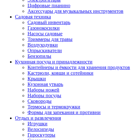
Цифровые пианино
Аксессуары для музыкальных инструментов
Садовая техника
Садовый инвентарь
Газонокосилки
Насосы садовые
Триммеры для травы
Воздуходувки
Опрыскиватели
Бензопилы
Кухонная посуда и принадлежности
Контейнеры и ёмкости для хранения продуктов
Кастрюли, ковши и сотейники
Крышки
Кухонная утварь
Наборы ножей
Наборы посуды
Сковороды
Термосы и термокружки
Формы для запекания и противни
Отдых и развлечения
Игрушки
Велосипеды
Гироскутеры