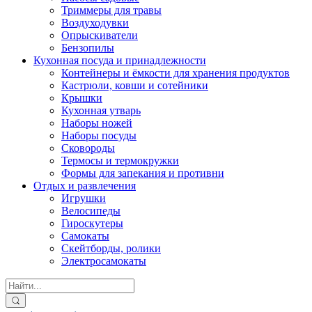
Триммеры для травы
Воздуходувки
Опрыскиватели
Бензопилы
Кухонная посуда и принадлежности
Контейнеры и ёмкости для хранения продуктов
Кастрюли, ковши и сотейники
Крышки
Кухонная утварь
Наборы ножей
Наборы посуды
Сковороды
Термосы и термокружки
Формы для запекания и противни
Отдых и развлечения
Игрушки
Велосипеды
Гироскутеры
Самокаты
Скейтборды, ролики
Электросамокаты
Search
for: