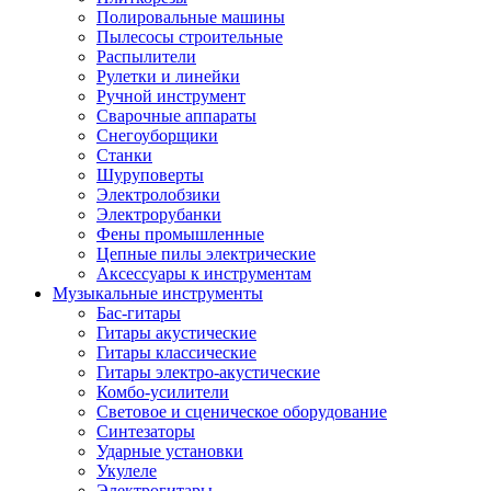
Полировальные машины
Пылесосы строительные
Распылители
Рулетки и линейки
Ручной инструмент
Сварочные аппараты
Снегоуборщики
Станки
Шуруповерты
Электролобзики
Электрорубанки
Фены промышленные
Цепные пилы электрические
Аксессуары к инструментам
Музыкальные инструменты
Бас-гитары
Гитары акустические
Гитары классические
Гитары электро-акустические
Комбо-усилители
Световое и сценическое оборудование
Синтезаторы
Ударные установки
Укулеле
Электрогитары