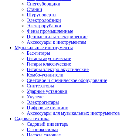
Снегоуборщики
Станки
Шуруповерты
Электролобзики
Электрорубанки
Фены промышленные
Цепные пилы электрические
Аксессуары к инструментам
Музыкальные инструменты
Бас-гитары
Гитары акустические
Гитары классические
Гитары электро-акустические
Комбо-усилители
Световое и сценическое оборудование
Синтезаторы
Ударные установки
Укулеле
Электрогитары
Цифровые пианино
Аксессуары для музыкальных инструментов
Садовая техника
Садовый инвентарь
Газонокосилки
Насосы садовые