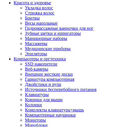
Красота и здоровье
Укладка волос
Стрижка волос
Бритвы
Весы напольные
Гидромассажные ванночки для ног
Зубные щетки и ирригаторы
Маникюрные наборы
Массажеры
Медицинские приборы
Эпиляторы
Компьютеры и оргтехника
SSD накопители
Веб-камеры
Внешние жесткие диски
Гарнитура компьютерная
Джойстики и рули
Источники бесперебойного питания
Клавиатуры
Коврики для мыши
Колонки
Комплекты клавиатура+мышь
Компьютерные наушники
Мониторы
Моноблоки