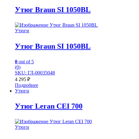
Утюг Braun SI 1050BL
Утюги
Утюг Braun SI 1050BL
0
out of 5
(0)
SKU: ГЛ-00035048
4 295
₽
Подробнее
Утюги
Утюг Leran CEI 700
Утюги