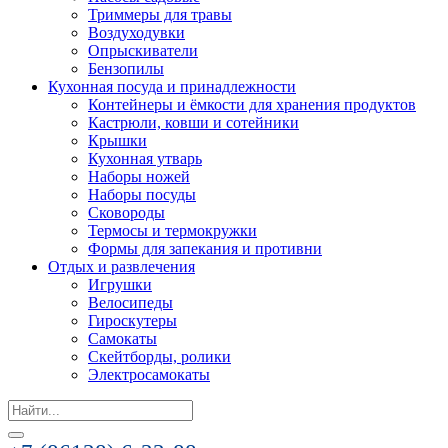
Триммеры для травы
Воздуходувки
Опрыскиватели
Бензопилы
Кухонная посуда и принадлежности
Контейнеры и ёмкости для хранения продуктов
Кастрюли, ковши и сотейники
Крышки
Кухонная утварь
Наборы ножей
Наборы посуды
Сковороды
Термосы и термокружки
Формы для запекания и противни
Отдых и развлечения
Игрушки
Велосипеды
Гироскутеры
Самокаты
Скейтборды, ролики
Электросамокаты
Search
for: