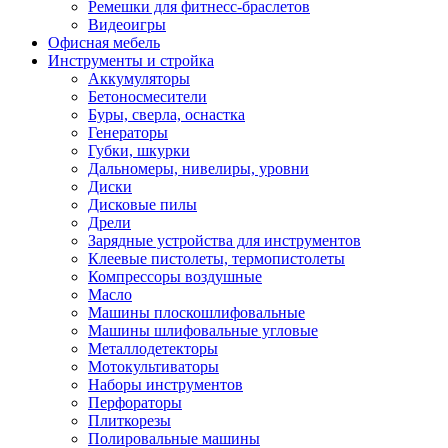
Ремешки для фитнесс-браслетов
Видеоигры
Офисная мебель
Инструменты и стройка
Аккумуляторы
Бетоносмесители
Буры, сверла, оснастка
Генераторы
Губки, шкурки
Дальномеры, нивелиры, уровни
Диски
Дисковые пилы
Дрели
Зарядные устройства для инструментов
Клеевые пистолеты, термопистолеты
Компрессоры воздушные
Масло
Машины плоскошлифовальные
Машины шлифовальные угловые
Металлодетекторы
Мотокультиваторы
Наборы инструментов
Перфораторы
Плиткорезы
Полировальные машины