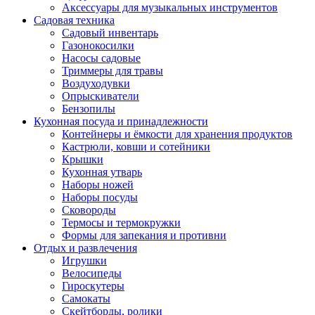
Аксессуары для музыкальных инструментов
Садовая техника
Садовый инвентарь
Газонокосилки
Насосы садовые
Триммеры для травы
Воздуходувки
Опрыскиватели
Бензопилы
Кухонная посуда и принадлежности
Контейнеры и ёмкости для хранения продуктов
Кастрюли, ковши и сотейники
Крышки
Кухонная утварь
Наборы ножей
Наборы посуды
Сковороды
Термосы и термокружки
Формы для запекания и противни
Отдых и развлечения
Игрушки
Велосипеды
Гироскутеры
Самокаты
Скейтборды, ролики