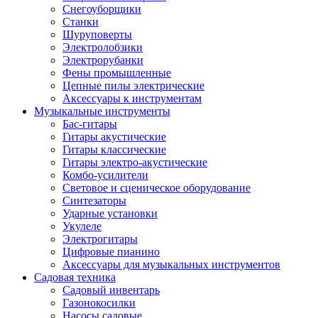
Снегоуборщики
Станки
Шуруповерты
Электролобзики
Электрорубанки
Фены промышленные
Цепные пилы электрические
Аксессуары к инструментам
Музыкальные инструменты
Бас-гитары
Гитары акустические
Гитары классические
Гитары электро-акустические
Комбо-усилители
Световое и сценическое оборудование
Синтезаторы
Ударные установки
Укулеле
Электрогитары
Цифровые пианино
Аксессуары для музыкальных инструментов
Садовая техника
Садовый инвентарь
Газонокосилки
Насосы садовые