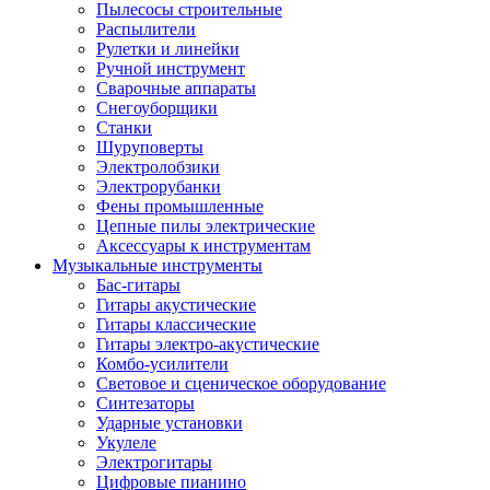
Пылесосы строительные
Распылители
Рулетки и линейки
Ручной инструмент
Сварочные аппараты
Снегоуборщики
Станки
Шуруповерты
Электролобзики
Электрорубанки
Фены промышленные
Цепные пилы электрические
Аксессуары к инструментам
Музыкальные инструменты
Бас-гитары
Гитары акустические
Гитары классические
Гитары электро-акустические
Комбо-усилители
Световое и сценическое оборудование
Синтезаторы
Ударные установки
Укулеле
Электрогитары
Цифровые пианино