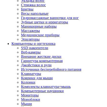
Укладка волос
Стрижка волос
Бритвы
Весы напольные
Гидромассажные ванночки для ног
Зубные щетки и ирригаторы
Маникюрные наборы
Массажеры
Медицинские приборы
Эпиляторы
Компьютеры и оргтехника
SSD накопители
Веб-камеры
Внешние жесткие диски
Гарнитура компьютерная
Джойстики и рули
Источники бесперебойного питания
Клавиатуры
Коврики для мыши
Колонки
Комплекты клавиатура+мышь
Компьютерные наушники
Мониторы
Моноблоки
Мыши