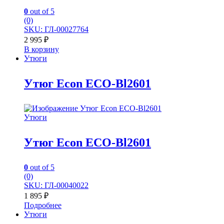
0
out of 5
(0)
SKU: ГЛ-00027764
2 995
₽
В корзину
Утюги
Утюг Econ ECO-Bl2601
Утюги
Утюг Econ ECO-Bl2601
0
out of 5
(0)
SKU: ГЛ-00040022
1 895
₽
Подробнее
Утюги