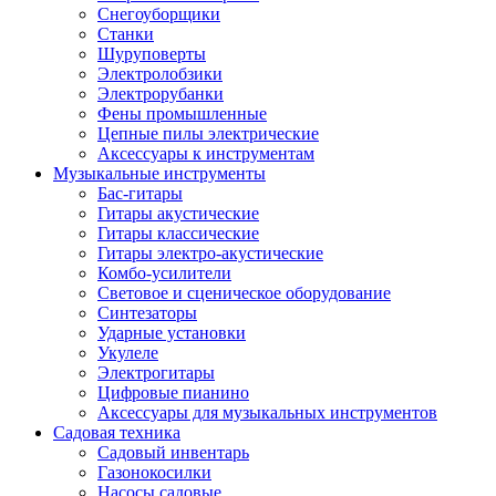
Снегоуборщики
Станки
Шуруповерты
Электролобзики
Электрорубанки
Фены промышленные
Цепные пилы электрические
Аксессуары к инструментам
Музыкальные инструменты
Бас-гитары
Гитары акустические
Гитары классические
Гитары электро-акустические
Комбо-усилители
Световое и сценическое оборудование
Синтезаторы
Ударные установки
Укулеле
Электрогитары
Цифровые пианино
Аксессуары для музыкальных инструментов
Садовая техника
Садовый инвентарь
Газонокосилки
Насосы садовые