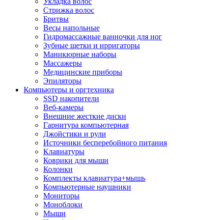
Укладка волос
Стрижка волос
Бритвы
Весы напольные
Гидромассажные ванночки для ног
Зубные щетки и ирригаторы
Маникюрные наборы
Массажеры
Медицинские приборы
Эпиляторы
Компьютеры и оргтехника
SSD накопители
Веб-камеры
Внешние жесткие диски
Гарнитура компьютерная
Джойстики и рули
Источники бесперебойного питания
Клавиатуры
Коврики для мыши
Колонки
Комплекты клавиатура+мышь
Компьютерные наушники
Мониторы
Моноблоки
Мыши