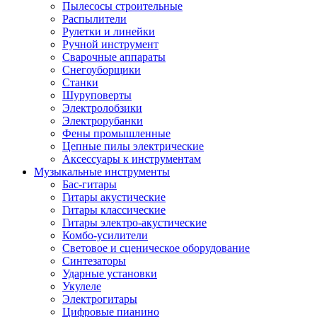
Пылесосы строительные
Распылители
Рулетки и линейки
Ручной инструмент
Сварочные аппараты
Снегоуборщики
Станки
Шуруповерты
Электролобзики
Электрорубанки
Фены промышленные
Цепные пилы электрические
Аксессуары к инструментам
Музыкальные инструменты
Бас-гитары
Гитары акустические
Гитары классические
Гитары электро-акустические
Комбо-усилители
Световое и сценическое оборудование
Синтезаторы
Ударные установки
Укулеле
Электрогитары
Цифровые пианино