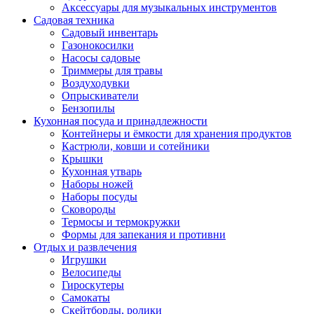
Аксессуары для музыкальных инструментов
Садовая техника
Садовый инвентарь
Газонокосилки
Насосы садовые
Триммеры для травы
Воздуходувки
Опрыскиватели
Бензопилы
Кухонная посуда и принадлежности
Контейнеры и ёмкости для хранения продуктов
Кастрюли, ковши и сотейники
Крышки
Кухонная утварь
Наборы ножей
Наборы посуды
Сковороды
Термосы и термокружки
Формы для запекания и противни
Отдых и развлечения
Игрушки
Велосипеды
Гироскутеры
Самокаты
Скейтборды, ролики