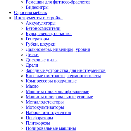
Ремешки для фитнесс-браслетов
Видеоигры
Офисная мебель
Инструменты и стройка
Аккумуляторы
Бетоносмесители
Буры, сверла, оснастка
Генераторы
Губки, шкурки
Дальномеры, нивелиры, уровни
Диски
Дисковые пилы
Дрели
Зарядные устройства для инструментов
Клеевые пистолеты, термопистолеты
Компрессоры воздушные
Масло
Машины плоскошлифовальные
Машины шлифовальные угловые
Металлодетекторы
Мотокультиваторы
Наборы инструментов
Перфораторы
Плиткорезы
Полировальные машины