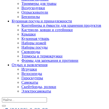
Триммеры для травы
Воздуходувки
Опрыскиватели
Бензопилы
Кухонная посуда и принадлежности
Контейнеры и ёмкости для хранения продуктов
Кастрюли, ковши и сотейники
Крышки
Кухонная утварь
Наборы ножей
Наборы посуды
Сковороды
Термосы и термокружки
Формы для запекания и противни
Отдых и развлечения
Игрушки
Велосипеды
Гироскутеры
Самокаты
Скейтборды, ролики
Электросамокаты
Search
for: