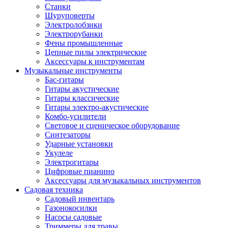
Станки
Шуруповерты
Электролобзики
Электрорубанки
Фены промышленные
Цепные пилы электрические
Аксессуары к инструментам
Музыкальные инструменты
Бас-гитары
Гитары акустические
Гитары классические
Гитары электро-акустические
Комбо-усилители
Световое и сценическое оборудование
Синтезаторы
Ударные установки
Укулеле
Электрогитары
Цифровые пианино
Аксессуары для музыкальных инструментов
Садовая техника
Садовый инвентарь
Газонокосилки
Насосы садовые
Триммеры для травы