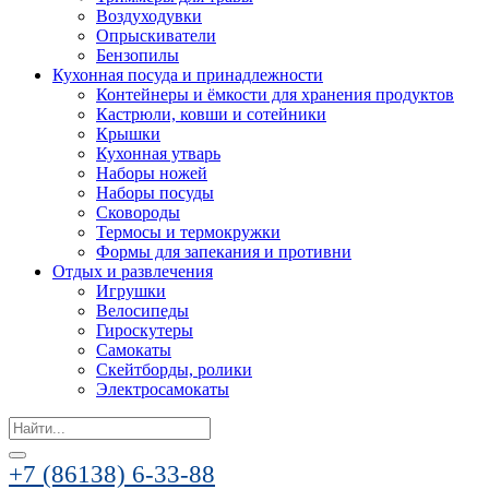
Воздуходувки
Опрыскиватели
Бензопилы
Кухонная посуда и принадлежности
Контейнеры и ёмкости для хранения продуктов
Кастрюли, ковши и сотейники
Крышки
Кухонная утварь
Наборы ножей
Наборы посуды
Сковороды
Термосы и термокружки
Формы для запекания и противни
Отдых и развлечения
Игрушки
Велосипеды
Гироскутеры
Самокаты
Скейтборды, ролики
Электросамокаты
Search
for:
+7 (86138) 6-33-88