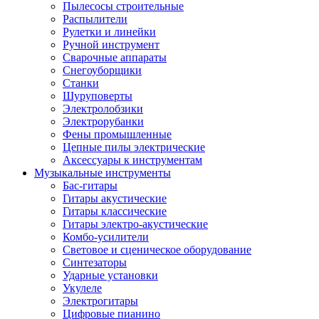
Пылесосы строительные
Распылители
Рулетки и линейки
Ручной инструмент
Сварочные аппараты
Снегоуборщики
Станки
Шуруповерты
Электролобзики
Электрорубанки
Фены промышленные
Цепные пилы электрические
Аксессуары к инструментам
Музыкальные инструменты
Бас-гитары
Гитары акустические
Гитары классические
Гитары электро-акустические
Комбо-усилители
Световое и сценическое оборудование
Синтезаторы
Ударные установки
Укулеле
Электрогитары
Цифровые пианино