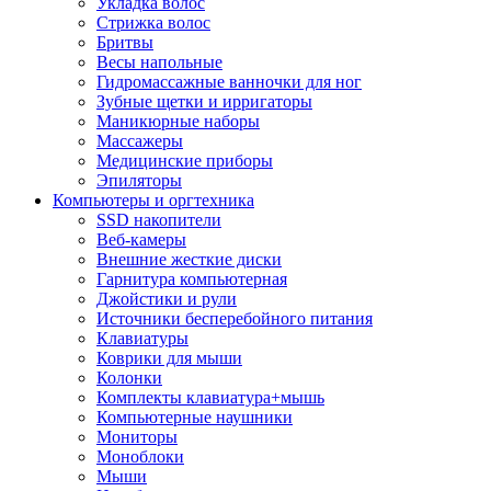
Укладка волос
Стрижка волос
Бритвы
Весы напольные
Гидромассажные ванночки для ног
Зубные щетки и ирригаторы
Маникюрные наборы
Массажеры
Медицинские приборы
Эпиляторы
Компьютеры и оргтехника
SSD накопители
Веб-камеры
Внешние жесткие диски
Гарнитура компьютерная
Джойстики и рули
Источники бесперебойного питания
Клавиатуры
Коврики для мыши
Колонки
Комплекты клавиатура+мышь
Компьютерные наушники
Мониторы
Моноблоки
Мыши