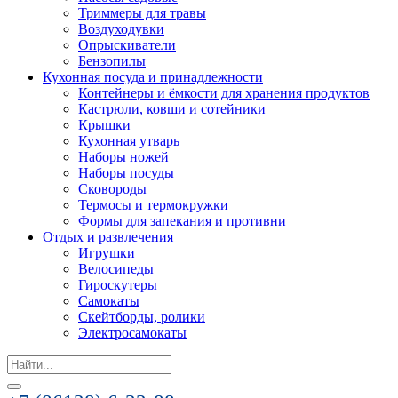
Триммеры для травы
Воздуходувки
Опрыскиватели
Бензопилы
Кухонная посуда и принадлежности
Контейнеры и ёмкости для хранения продуктов
Кастрюли, ковши и сотейники
Крышки
Кухонная утварь
Наборы ножей
Наборы посуды
Сковороды
Термосы и термокружки
Формы для запекания и противни
Отдых и развлечения
Игрушки
Велосипеды
Гироскутеры
Самокаты
Скейтборды, ролики
Электросамокаты
Search
for: