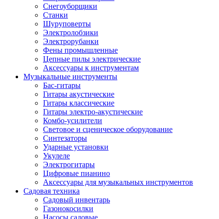
Снегоуборщики
Станки
Шуруповерты
Электролобзики
Электрорубанки
Фены промышленные
Цепные пилы электрические
Аксессуары к инструментам
Музыкальные инструменты
Бас-гитары
Гитары акустические
Гитары классические
Гитары электро-акустические
Комбо-усилители
Световое и сценическое оборудование
Синтезаторы
Ударные установки
Укулеле
Электрогитары
Цифровые пианино
Аксессуары для музыкальных инструментов
Садовая техника
Садовый инвентарь
Газонокосилки
Насосы садовые