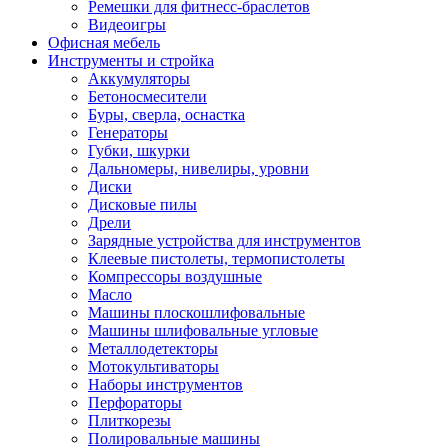
Ремешки для фитнесс-браслетов
Видеоигры
Офисная мебель
Инструменты и стройка
Аккумуляторы
Бетоносмесители
Буры, сверла, оснастка
Генераторы
Губки, шкурки
Дальномеры, нивелиры, уровни
Диски
Дисковые пилы
Дрели
Зарядные устройства для инструментов
Клеевые пистолеты, термопистолеты
Компрессоры воздушные
Масло
Машины плоскошлифовальные
Машины шлифовальные угловые
Металлодетекторы
Мотокультиваторы
Наборы инструментов
Перфораторы
Плиткорезы
Полировальные машины