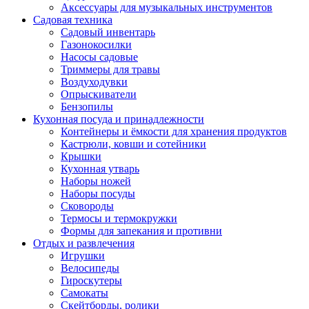
Аксессуары для музыкальных инструментов
Садовая техника
Садовый инвентарь
Газонокосилки
Насосы садовые
Триммеры для травы
Воздуходувки
Опрыскиватели
Бензопилы
Кухонная посуда и принадлежности
Контейнеры и ёмкости для хранения продуктов
Кастрюли, ковши и сотейники
Крышки
Кухонная утварь
Наборы ножей
Наборы посуды
Сковороды
Термосы и термокружки
Формы для запекания и противни
Отдых и развлечения
Игрушки
Велосипеды
Гироскутеры
Самокаты
Скейтборды, ролики