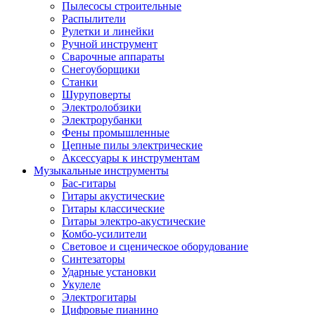
Пылесосы строительные
Распылители
Рулетки и линейки
Ручной инструмент
Сварочные аппараты
Снегоуборщики
Станки
Шуруповерты
Электролобзики
Электрорубанки
Фены промышленные
Цепные пилы электрические
Аксессуары к инструментам
Музыкальные инструменты
Бас-гитары
Гитары акустические
Гитары классические
Гитары электро-акустические
Комбо-усилители
Световое и сценическое оборудование
Синтезаторы
Ударные установки
Укулеле
Электрогитары
Цифровые пианино