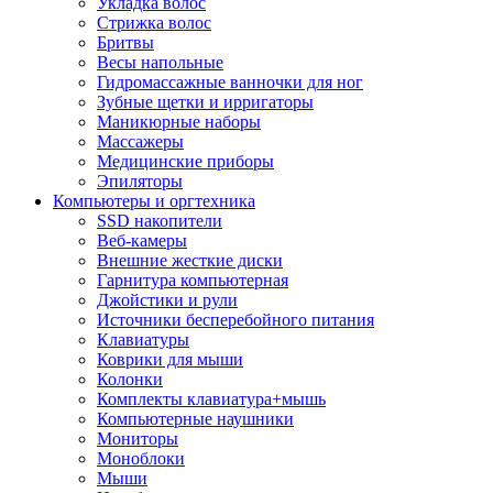
Укладка волос
Стрижка волос
Бритвы
Весы напольные
Гидромассажные ванночки для ног
Зубные щетки и ирригаторы
Маникюрные наборы
Массажеры
Медицинские приборы
Эпиляторы
Компьютеры и оргтехника
SSD накопители
Веб-камеры
Внешние жесткие диски
Гарнитура компьютерная
Джойстики и рули
Источники бесперебойного питания
Клавиатуры
Коврики для мыши
Колонки
Комплекты клавиатура+мышь
Компьютерные наушники
Мониторы
Моноблоки
Мыши