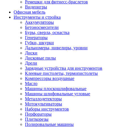
Ремешки для фитнесс-браслетов
Видеоигры
Офисная мебель
Инструменты и стройка
Аккумуляторы
Бетоносмесители
Буры, сверла, оснастка
Генераторы
Губки, шкурки
Дальномеры, нивелиры, уровни
Диски
Дисковые пилы
Дрели
Зарядные устройства для инструментов
Клеевые пистолеты, термопистолеты
Компрессоры воздушные
Масло
Машины плоскошлифовальные
Машины шлифовальные угловые
Металлодетекторы
Мотокультиваторы
Наборы инструментов
Перфораторы
Плиткорезы
Полировальные машины