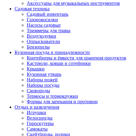
Аксессуары для музыкальных инструментов
Садовая техника
Садовый инвентарь
Газонокосилки
Насосы садовые
Триммеры для травы
Воздуходувки
Опрыскиватели
Бензопилы
Кухонная посуда и принадлежности
Контейнеры и ёмкости для хранения продуктов
Кастрюли, ковши и сотейники
Крышки
Кухонная утварь
Наборы ножей
Наборы посуды
Сковороды
Термосы и термокружки
Формы для запекания и противни
Отдых и развлечения
Игрушки
Велосипеды
Гироскутеры
Самокаты
Скейтборды, ролики