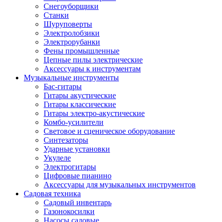
Снегоуборщики
Станки
Шуруповерты
Электролобзики
Электрорубанки
Фены промышленные
Цепные пилы электрические
Аксессуары к инструментам
Музыкальные инструменты
Бас-гитары
Гитары акустические
Гитары классические
Гитары электро-акустические
Комбо-усилители
Световое и сценическое оборудование
Синтезаторы
Ударные установки
Укулеле
Электрогитары
Цифровые пианино
Аксессуары для музыкальных инструментов
Садовая техника
Садовый инвентарь
Газонокосилки
Насосы садовые