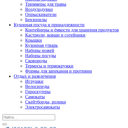
Триммеры для травы
Воздуходувки
Опрыскиватели
Бензопилы
Кухонная посуда и принадлежности
Контейнеры и ёмкости для хранения продуктов
Кастрюли, ковши и сотейники
Крышки
Кухонная утварь
Наборы ножей
Наборы посуды
Сковороды
Термосы и термокружки
Формы для запекания и противни
Отдых и развлечения
Игрушки
Велосипеды
Гироскутеры
Самокаты
Скейтборды, ролики
Электросамокаты
Search
for: