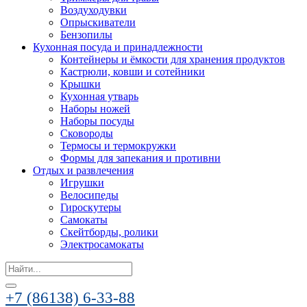
Воздуходувки
Опрыскиватели
Бензопилы
Кухонная посуда и принадлежности
Контейнеры и ёмкости для хранения продуктов
Кастрюли, ковши и сотейники
Крышки
Кухонная утварь
Наборы ножей
Наборы посуды
Сковороды
Термосы и термокружки
Формы для запекания и противни
Отдых и развлечения
Игрушки
Велосипеды
Гироскутеры
Самокаты
Скейтборды, ролики
Электросамокаты
Search
for:
+7 (86138) 6-33-88