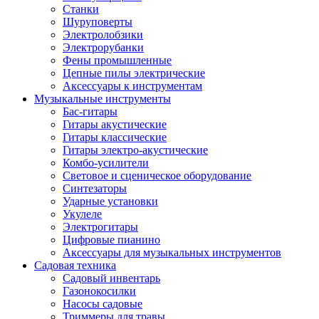
Станки
Шуруповерты
Электролобзики
Электрорубанки
Фены промышленные
Цепные пилы электрические
Аксессуары к инструментам
Музыкальные инструменты
Бас-гитары
Гитары акустические
Гитары классические
Гитары электро-акустические
Комбо-усилители
Световое и сценическое оборудование
Синтезаторы
Ударные установки
Укулеле
Электрогитары
Цифровые пианино
Аксессуары для музыкальных инструментов
Садовая техника
Садовый инвентарь
Газонокосилки
Насосы садовые
Триммеры для травы