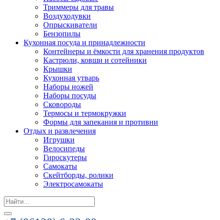
Триммеры для травы
Воздуходувки
Опрыскиватели
Бензопилы
Кухонная посуда и принадлежности
Контейнеры и ёмкости для хранения продуктов
Кастрюли, ковши и сотейники
Крышки
Кухонная утварь
Наборы ножей
Наборы посуды
Сковороды
Термосы и термокружки
Формы для запекания и противни
Отдых и развлечения
Игрушки
Велосипеды
Гироскутеры
Самокаты
Скейтборды, ролики
Электросамокаты
Search
for: