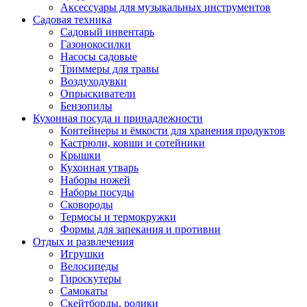
Аксессуары для музыкальных инструментов
Садовая техника
Садовый инвентарь
Газонокосилки
Насосы садовые
Триммеры для травы
Воздуходувки
Опрыскиватели
Бензопилы
Кухонная посуда и принадлежности
Контейнеры и ёмкости для хранения продуктов
Кастрюли, ковши и сотейники
Крышки
Кухонная утварь
Наборы ножей
Наборы посуды
Сковороды
Термосы и термокружки
Формы для запекания и противни
Отдых и развлечения
Игрушки
Велосипеды
Гироскутеры
Самокаты
Скейтборды, ролики