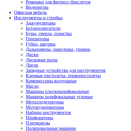
Ремешки для фитнесс-браслетов
Видеоигры
Офисная мебель
Инструменты и стройка
Аккумуляторы
Бетоносмесители
Буры, сверла, оснастка
Генераторы
Губки, шкурки
Дальномеры, нивелиры, уровни
Диски
Дисковые пилы
Дрели
Зарядные устройства для инструментов
Клеевые пистолеты, термопистолеты
Компрессоры воздушные
Масло
Машины плоскошлифовальные
Машины шлифовальные угловые
Металлодетекторы
Мотокультиваторы
Наборы инструментов
Перфораторы
Плиткорезы
Полировальные машины