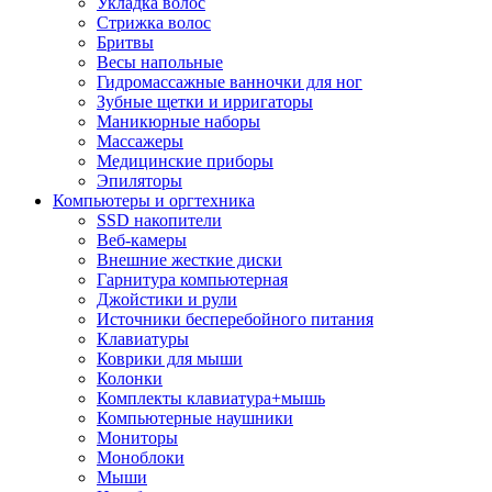
Укладка волос
Стрижка волос
Бритвы
Весы напольные
Гидромассажные ванночки для ног
Зубные щетки и ирригаторы
Маникюрные наборы
Массажеры
Медицинские приборы
Эпиляторы
Компьютеры и оргтехника
SSD накопители
Веб-камеры
Внешние жесткие диски
Гарнитура компьютерная
Джойстики и рули
Источники бесперебойного питания
Клавиатуры
Коврики для мыши
Колонки
Комплекты клавиатура+мышь
Компьютерные наушники
Мониторы
Моноблоки
Мыши