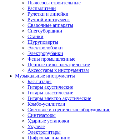
Пылесосы строительные
Распылители
Рулетки и линейки
Ручной инструмент
Сварочные аппараты
Снегоуборщики
Станки
Шуруповерты
Электролобзики
Электрорубанки
Фены промышленные
Цепные пилы электрические
Аксессуары к инструментам
Музыкальные инструменты
Бас-гитары
Гитары акустические
Гитары классические
Гитары электро-акустические
Комбо-усилители
Световое и сценическое оборудование
Синтезаторы
Ударные установки
Укулеле
Электрогитары
Цифровые пианино