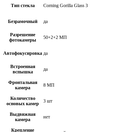
Тип стекла
Corning Gorilla Glass 3
Безрамочный
да
Разрешение
50+2+2 МП
фотокамеры
Автофокусировка
да
Встроенная
да
вспышка
Фронтальная
8 МП
камера
Количество
3 шт
основых камер
Выдвижная
нет
камера
Крепление