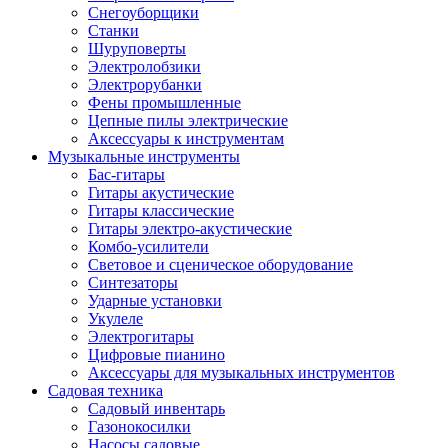
Снегоуборщики
Станки
Шуруповерты
Электролобзики
Электрорубанки
Фены промышленные
Цепные пилы электрические
Аксессуары к инструментам
Музыкальные инструменты
Бас-гитары
Гитары акустические
Гитары классические
Гитары электро-акустические
Комбо-усилители
Световое и сценическое оборудование
Синтезаторы
Ударные установки
Укулеле
Электрогитары
Цифровые пианино
Аксессуары для музыкальных инструментов
Садовая техника
Садовый инвентарь
Газонокосилки
Насосы садовые