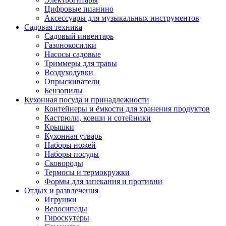
Цифровые пианино
Аксессуары для музыкальных инструментов
Садовая техника
Садовый инвентарь
Газонокосилки
Насосы садовые
Триммеры для травы
Воздуходувки
Опрыскиватели
Бензопилы
Кухонная посуда и принадлежности
Контейнеры и ёмкости для хранения продуктов
Кастрюли, ковши и сотейники
Крышки
Кухонная утварь
Наборы ножей
Наборы посуды
Сковороды
Термосы и термокружки
Формы для запекания и противни
Отдых и развлечения
Игрушки
Велосипеды
Гироскутеры