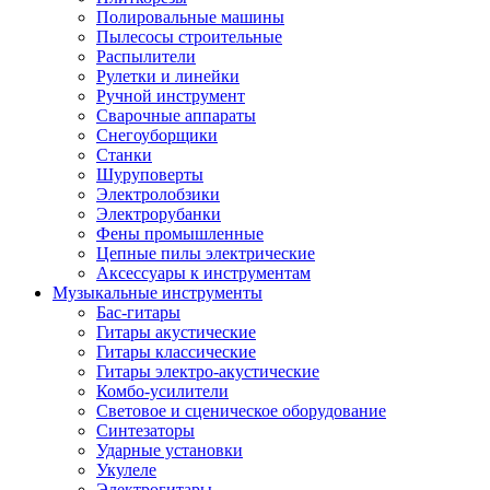
Полировальные машины
Пылесосы строительные
Распылители
Рулетки и линейки
Ручной инструмент
Сварочные аппараты
Снегоуборщики
Станки
Шуруповерты
Электролобзики
Электрорубанки
Фены промышленные
Цепные пилы электрические
Аксессуары к инструментам
Музыкальные инструменты
Бас-гитары
Гитары акустические
Гитары классические
Гитары электро-акустические
Комбо-усилители
Световое и сценическое оборудование
Синтезаторы
Ударные установки
Укулеле
Электрогитары