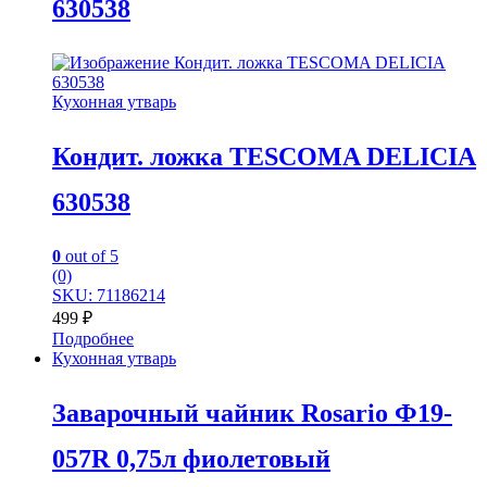
630538
Кухонная утварь
Кондит. ложка TESCOMA DELICIA
630538
0
out of 5
(0)
SKU: 71186214
499
₽
Подробнее
Кухонная утварь
Заварочный чайник Rosario Ф19-
057R 0,75л фиолетовый