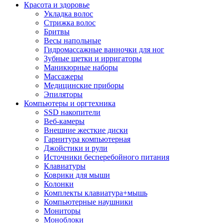
Красота и здоровье
Укладка волос
Стрижка волос
Бритвы
Весы напольные
Гидромассажные ванночки для ног
Зубные щетки и ирригаторы
Маникюрные наборы
Массажеры
Медицинские приборы
Эпиляторы
Компьютеры и оргтехника
SSD накопители
Веб-камеры
Внешние жесткие диски
Гарнитура компьютерная
Джойстики и рули
Источники бесперебойного питания
Клавиатуры
Коврики для мыши
Колонки
Комплекты клавиатура+мышь
Компьютерные наушники
Мониторы
Моноблоки