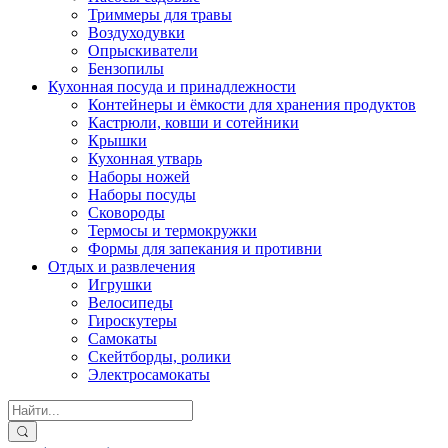
Триммеры для травы
Воздуходувки
Опрыскиватели
Бензопилы
Кухонная посуда и принадлежности
Контейнеры и ёмкости для хранения продуктов
Кастрюли, ковши и сотейники
Крышки
Кухонная утварь
Наборы ножей
Наборы посуды
Сковороды
Термосы и термокружки
Формы для запекания и противни
Отдых и развлечения
Игрушки
Велосипеды
Гироскутеры
Самокаты
Скейтборды, ролики
Электросамокаты
Search
for: