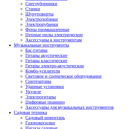
Снегоуборщики
Станки
Шуруповерты
Электролобзики
Электрорубанки
Фены промышленные
Цепные пилы электрические
Аксессуары к инструментам
Музыкальные инструменты
Бас-гитары
Гитары акустические
Гитары классические
Гитары электро-акустические
Комбо-усилители
Световое и сценическое оборудование
Синтезаторы
Ударные установки
Укулеле
Электрогитары
Цифровые пианино
Аксессуары для музыкальных инструментов
Садовая техника
Садовый инвентарь
Газонокосилки
Насосы садовые