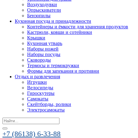
Воздуходувки
Опрыскиватели
Бензопилы
Кухонная посуда и принадлежности
Контейнеры и ёмкости для хранения продуктов
Кастрюли, ковши и сотейники
Крышки
Кухонная утварь
Наборы ножей
Наборы посуды
Сковороды
Термосы и термокружки
Формы для запекания и противни
Отдых и развлечения
Игрушки
Велосипеды
Гироскутеры
Самокаты
Скейтборды, ролики
Электросамокаты
Search
for:
+7 (86138) 6-33-88