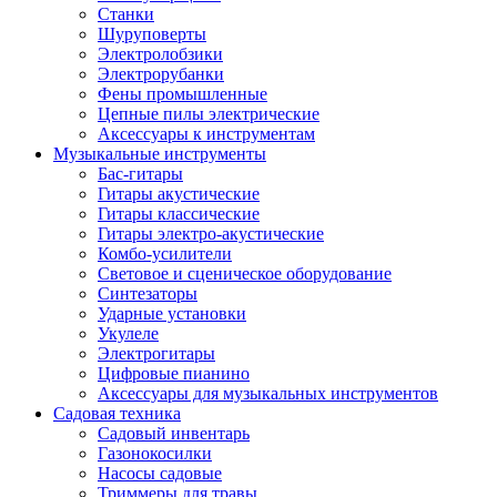
Станки
Шуруповерты
Электролобзики
Электрорубанки
Фены промышленные
Цепные пилы электрические
Аксессуары к инструментам
Музыкальные инструменты
Бас-гитары
Гитары акустические
Гитары классические
Гитары электро-акустические
Комбо-усилители
Световое и сценическое оборудование
Синтезаторы
Ударные установки
Укулеле
Электрогитары
Цифровые пианино
Аксессуары для музыкальных инструментов
Садовая техника
Садовый инвентарь
Газонокосилки
Насосы садовые
Триммеры для травы