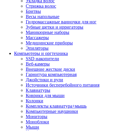
Укладка волос
Стрижка волос
Бритвы
Весы напольные
Гидромассажные ванночки для ног
Зубные щетки и ирригаторы
Маникюрные наборы
Массажеры
Медицинские приборы
Эпиляторы
Компьютеры и оргтехника
SSD накопители
Веб-камеры
Внешние жесткие диски
Гарнитура компьютерная
Джойстики и рули
Источники бесперебойного питания
Клавиатуры
Коврики для мыши
Колонки
Комплекты клавиатура+мышь
Компьютерные наушники
Мониторы
Моноблоки
Мыши