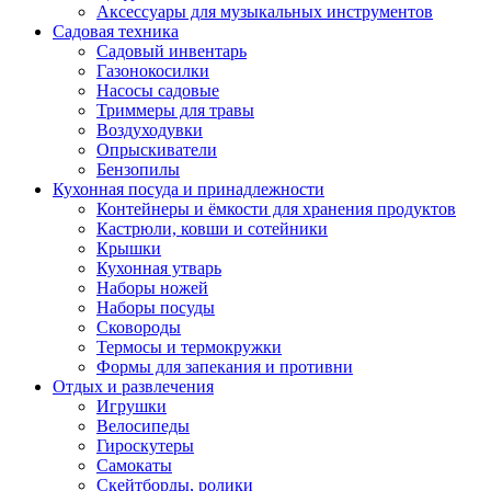
Аксессуары для музыкальных инструментов
Садовая техника
Садовый инвентарь
Газонокосилки
Насосы садовые
Триммеры для травы
Воздуходувки
Опрыскиватели
Бензопилы
Кухонная посуда и принадлежности
Контейнеры и ёмкости для хранения продуктов
Кастрюли, ковши и сотейники
Крышки
Кухонная утварь
Наборы ножей
Наборы посуды
Сковороды
Термосы и термокружки
Формы для запекания и противни
Отдых и развлечения
Игрушки
Велосипеды
Гироскутеры
Самокаты
Скейтборды, ролики