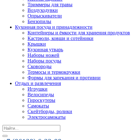
Триммеры для травы
Воздуходувки
Опрыскиватели
Бензопилы
Кухонная посуда и принадлежности
Контейнеры и ёмкости для хранения продуктов
Кастрюли, ковши и сотейники
Крышки
Кухонная утварь
Наборы ножей
Наборы посуды
Сковороды
Термосы и термокружки
Формы для запекания и противни
Отдых и развлечения
Игрушки
Велосипеды
Гироскутеры
Самокаты
Скейтборды, ролики
Электросамокаты
Search
for: