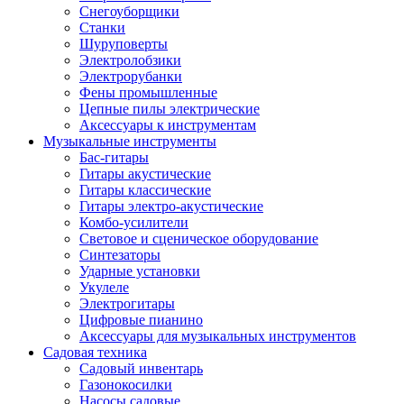
Снегоуборщики
Станки
Шуруповерты
Электролобзики
Электрорубанки
Фены промышленные
Цепные пилы электрические
Аксессуары к инструментам
Музыкальные инструменты
Бас-гитары
Гитары акустические
Гитары классические
Гитары электро-акустические
Комбо-усилители
Световое и сценическое оборудование
Синтезаторы
Ударные установки
Укулеле
Электрогитары
Цифровые пианино
Аксессуары для музыкальных инструментов
Садовая техника
Садовый инвентарь
Газонокосилки
Насосы садовые