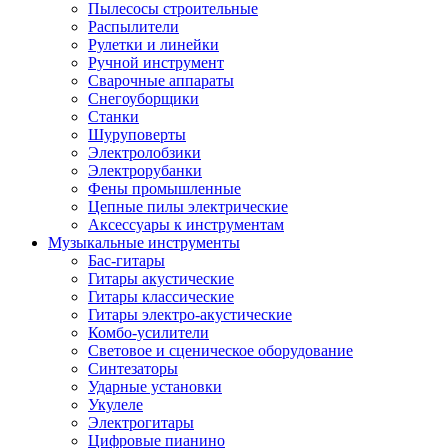
Пылесосы строительные
Распылители
Рулетки и линейки
Ручной инструмент
Сварочные аппараты
Снегоуборщики
Станки
Шуруповерты
Электролобзики
Электрорубанки
Фены промышленные
Цепные пилы электрические
Аксессуары к инструментам
Музыкальные инструменты
Бас-гитары
Гитары акустические
Гитары классические
Гитары электро-акустические
Комбо-усилители
Световое и сценическое оборудование
Синтезаторы
Ударные установки
Укулеле
Электрогитары
Цифровые пианино