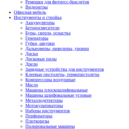
Ремешки для фитнесс-браслетов
Видеоигры
Офисная мебель
Инструменты и стройка
Аккумуляторы
Бетоносмесители
Буры, сверла, оснастка
Генераторы
Губки, шкурки
Дальномеры, нивелиры, уровни
Диски
Дисковые пилы
Дрели
Зарядные устройства для инструментов
Клеевые пистолеты, термопистолеты
Компрессоры воздушные
Масло
Машины плоскошлифовальные
Машины шлифовальные угловые
Металлодетекторы
Мотокультиваторы
Наборы инструментов
Перфораторы
Плиткорезы
Полировальные машины