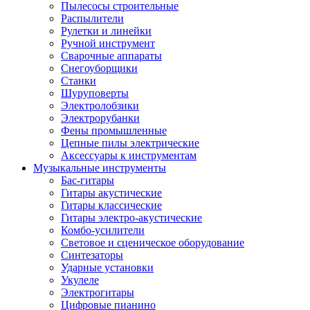
Пылесосы строительные
Распылители
Рулетки и линейки
Ручной инструмент
Сварочные аппараты
Снегоуборщики
Станки
Шуруповерты
Электролобзики
Электрорубанки
Фены промышленные
Цепные пилы электрические
Аксессуары к инструментам
Музыкальные инструменты
Бас-гитары
Гитары акустические
Гитары классические
Гитары электро-акустические
Комбо-усилители
Световое и сценическое оборудование
Синтезаторы
Ударные установки
Укулеле
Электрогитары
Цифровые пианино