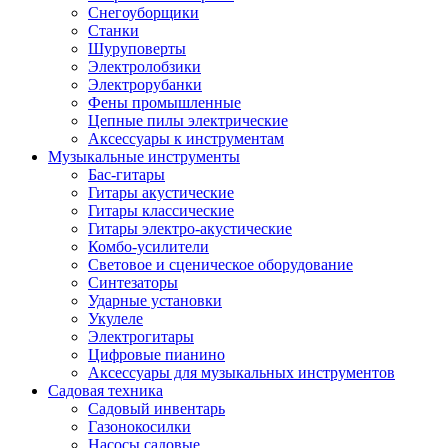
Снегоуборщики
Станки
Шуруповерты
Электролобзики
Электрорубанки
Фены промышленные
Цепные пилы электрические
Аксессуары к инструментам
Музыкальные инструменты
Бас-гитары
Гитары акустические
Гитары классические
Гитары электро-акустические
Комбо-усилители
Световое и сценическое оборудование
Синтезаторы
Ударные установки
Укулеле
Электрогитары
Цифровые пианино
Аксессуары для музыкальных инструментов
Садовая техника
Садовый инвентарь
Газонокосилки
Насосы садовые