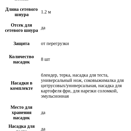
Длина сетевого
1.2 м
шнура
Отсек для
да
сетевого шнура
Защита
от перегрузки
Количество
8 шт
насадок
блендер, терка, насадка для теста,
универсальный нож, соковыжималка для
Насадки в
цитрусовых/универсальная, насадка для
комплекте
картофеля фри, для нарезки соломкой,
эмульсионная
Место для
хранения
да
насадок
Насадка для
да