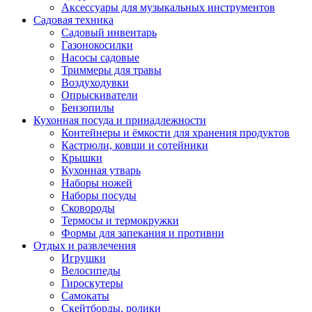
Аксессуары для музыкальных инструментов
Садовая техника
Садовый инвентарь
Газонокосилки
Насосы садовые
Триммеры для травы
Воздуходувки
Опрыскиватели
Бензопилы
Кухонная посуда и принадлежности
Контейнеры и ёмкости для хранения продуктов
Кастрюли, ковши и сотейники
Крышки
Кухонная утварь
Наборы ножей
Наборы посуды
Сковороды
Термосы и термокружки
Формы для запекания и противни
Отдых и развлечения
Игрушки
Велосипеды
Гироскутеры
Самокаты
Скейтборды, ролики