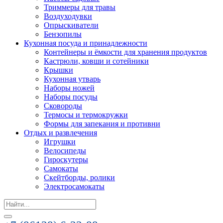
Триммеры для травы
Воздуходувки
Опрыскиватели
Бензопилы
Кухонная посуда и принадлежности
Контейнеры и ёмкости для хранения продуктов
Кастрюли, ковши и сотейники
Крышки
Кухонная утварь
Наборы ножей
Наборы посуды
Сковороды
Термосы и термокружки
Формы для запекания и противни
Отдых и развлечения
Игрушки
Велосипеды
Гироскутеры
Самокаты
Скейтборды, ролики
Электросамокаты
Search
for: