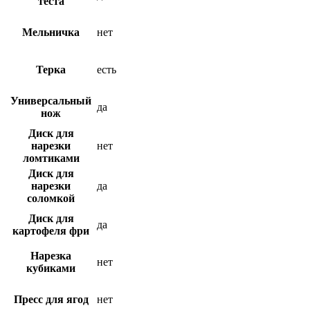
теста
Мельничка
нет
Терка
есть
Универсальный
да
нож
Диск для
нарезки
нет
ломтиками
Диск для
нарезки
да
соломкой
Диск для
да
картофеля фри
Нарезка
нет
кубиками
Пресс для ягод
нет