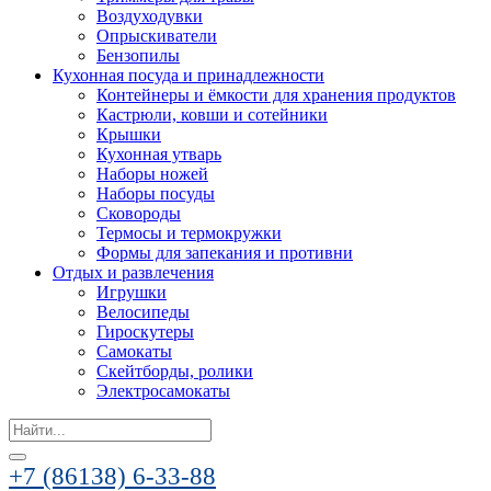
Воздуходувки
Опрыскиватели
Бензопилы
Кухонная посуда и принадлежности
Контейнеры и ёмкости для хранения продуктов
Кастрюли, ковши и сотейники
Крышки
Кухонная утварь
Наборы ножей
Наборы посуды
Сковороды
Термосы и термокружки
Формы для запекания и противни
Отдых и развлечения
Игрушки
Велосипеды
Гироскутеры
Самокаты
Скейтборды, ролики
Электросамокаты
Search
for:
+7 (86138) 6-33-88