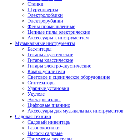
Станки
Шуруповерты
Электролобзики
Электрорубанки
Фены промышленные
Цепные пилы электрические
Аксессуары к инструментам
Музыкальные инструменты
Бас-гитары
Гитары акустические
Гитары классические
Гитары электро-акустические
Комбо-усилители
Световое и сценическое оборудование
Синтезаторы
Ударные установки
Укулеле
Электрогитары
Цифровые пианино
Аксессуары для музыкальных инструментов
Садовая техника
Садовый инвентарь
Газонокосилки
Насосы садовые
Триммеры для травы