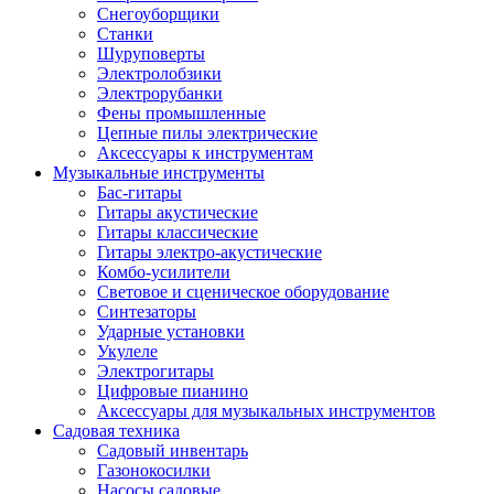
Снегоуборщики
Станки
Шуруповерты
Электролобзики
Электрорубанки
Фены промышленные
Цепные пилы электрические
Аксессуары к инструментам
Музыкальные инструменты
Бас-гитары
Гитары акустические
Гитары классические
Гитары электро-акустические
Комбо-усилители
Световое и сценическое оборудование
Синтезаторы
Ударные установки
Укулеле
Электрогитары
Цифровые пианино
Аксессуары для музыкальных инструментов
Садовая техника
Садовый инвентарь
Газонокосилки
Насосы садовые