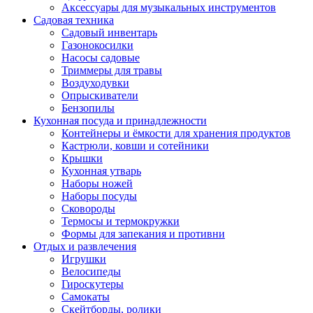
Аксессуары для музыкальных инструментов
Садовая техника
Садовый инвентарь
Газонокосилки
Насосы садовые
Триммеры для травы
Воздуходувки
Опрыскиватели
Бензопилы
Кухонная посуда и принадлежности
Контейнеры и ёмкости для хранения продуктов
Кастрюли, ковши и сотейники
Крышки
Кухонная утварь
Наборы ножей
Наборы посуды
Сковороды
Термосы и термокружки
Формы для запекания и противни
Отдых и развлечения
Игрушки
Велосипеды
Гироскутеры
Самокаты
Скейтборды, ролики