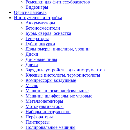
Ремешки для фитнесс-браслетов
Видеоигры
Офисная мебель
Инструменты и стройка
Аккумуляторы
Бетоносмесители
Буры, сверла, оснастка
Генераторы
Губки, шкурки
Дальномеры, нивелиры, уровни
Диски
Дисковые пилы
Дрели
Зарядные устройства для инструментов
Клеевые пистолеты, термопистолеты
Компрессоры воздушные
Масло
Машины плоскошлифовальные
Машины шлифовальные угловые
Металлодетекторы
Мотокультиваторы
Наборы инструментов
Перфораторы
Плиткорезы
Полировальные машины