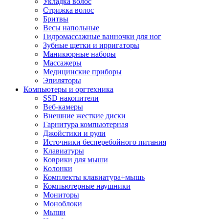
Укладка волос
Стрижка волос
Бритвы
Весы напольные
Гидромассажные ванночки для ног
Зубные щетки и ирригаторы
Маникюрные наборы
Массажеры
Медицинские приборы
Эпиляторы
Компьютеры и оргтехника
SSD накопители
Веб-камеры
Внешние жесткие диски
Гарнитура компьютерная
Джойстики и рули
Источники бесперебойного питания
Клавиатуры
Коврики для мыши
Колонки
Комплекты клавиатура+мышь
Компьютерные наушники
Мониторы
Моноблоки
Мыши