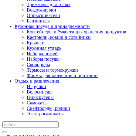
Триммеры для травы
Воздуходувки
Опрыскиватели
Бензопилы
Кухонная посуда и принадлежности
Контейнеры и ёмкости для хранения продуктов
Кастрюли, ковши и сотейники
Крышки
Кухонная утварь
Наборы ножей
Наборы посуды
Сковороды
Термосы и термокружки
Формы для запекания и противни
Отдых и развлечения
Игрушки
Велосипеды
Гироскутеры
Самокаты
Скейтборды, ролики
Электросамокаты
Search
for: