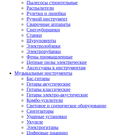
Пылесосы строительные
Распылители
Рулетки и линейки
Ручной инструмент
Сварочные аппараты
Снегоуборщики
Станки
Шуруповерты
Электролобзики
Электрорубанки
Фены промышленные
Цепные пилы электрические
Аксессуары к инструментам
Музыкальные инструменты
Бас-гитары
Гитары акустические
Гитары классические
Гитары электро-акустические
Комбо-усилители
Световое и сценическое оборудование
Синтезаторы
Ударные установки
Укулеле
Электрогитары
Цифровые пианино