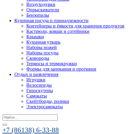
Воздуходувки
Опрыскиватели
Бензопилы
Кухонная посуда и принадлежности
Контейнеры и ёмкости для хранения продуктов
Кастрюли, ковши и сотейники
Крышки
Кухонная утварь
Наборы ножей
Наборы посуды
Сковороды
Термосы и термокружки
Формы для запекания и противни
Отдых и развлечения
Игрушки
Велосипеды
Гироскутеры
Самокаты
Скейтборды, ролики
Электросамокаты
Search
for:
+7 (86138) 6-33-88