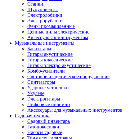
Станки
Шуруповерты
Электролобзики
Электрорубанки
Фены промышленные
Цепные пилы электрические
Аксессуары к инструментам
Музыкальные инструменты
Бас-гитары
Гитары акустические
Гитары классические
Гитары электро-акустические
Комбо-усилители
Световое и сценическое оборудование
Синтезаторы
Ударные установки
Укулеле
Электрогитары
Цифровые пианино
Аксессуары для музыкальных инструментов
Садовая техника
Садовый инвентарь
Газонокосилки
Насосы садовые
Триммеры для травы