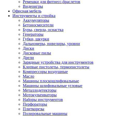
Ремешки для фитнесс-браслетов
Видеоигры
Офисная мебель
Инструменты и стройка
Аккумуляторы
Бетоносмесители
Буры, сверла, оснастка
Генераторы
Губки, шкурки
Дальномеры, нивелиры, уровни
Диски
Дисковые пилы
Дрели
Зарядные устройства для инструментов
Клеевые пистолеты, термопистолеты
Компрессоры воздушные
Масло
Машины плоскошлифовальные
Машины шлифовальные угловые
Металлодетекторы
Мотокультиваторы
Наборы инструментов
Перфораторы
Плиткорезы
Полировальные машины