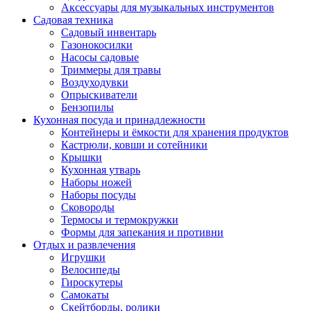
Аксессуары для музыкальных инструментов
Садовая техника
Садовый инвентарь
Газонокосилки
Насосы садовые
Триммеры для травы
Воздуходувки
Опрыскиватели
Бензопилы
Кухонная посуда и принадлежности
Контейнеры и ёмкости для хранения продуктов
Кастрюли, ковши и сотейники
Крышки
Кухонная утварь
Наборы ножей
Наборы посуды
Сковороды
Термосы и термокружки
Формы для запекания и противни
Отдых и развлечения
Игрушки
Велосипеды
Гироскутеры
Самокаты
Скейтборды, ролики