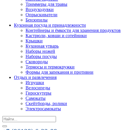
Триммеры для травы
Воздуходувки
Опрыскиватели
Бензопилы
Кухонная посуда и принадлежности
Контейнеры и ёмкости для хранения продуктов
Кастрюли, ковши и сотейники
Крышки
Кухонная утварь
Наборы ножей
Наборы посуды
Сковороды
Термосы и термокружки
Формы для запекания и противни
Отдых и развлечения
Игрушки
Велосипеды
Гироскутеры
Самокаты
Скейтборды, ролики
Электросамокаты
Search
for: