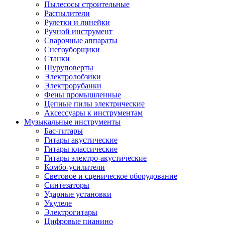
Пылесосы строительные
Распылители
Рулетки и линейки
Ручной инструмент
Сварочные аппараты
Снегоуборщики
Станки
Шуруповерты
Электролобзики
Электрорубанки
Фены промышленные
Цепные пилы электрические
Аксессуары к инструментам
Музыкальные инструменты
Бас-гитары
Гитары акустические
Гитары классические
Гитары электро-акустические
Комбо-усилители
Световое и сценическое оборудование
Синтезаторы
Ударные установки
Укулеле
Электрогитары
Цифровые пианино