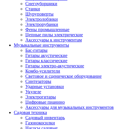
Снегоуборщики
Станки
Шуруповерты
Электролобзики
Электрорубанки
Фены промышленные
Цепные пилы электрические
Аксессуары к инструментам
Музыкальные инструменты
Бас-гитары
Гитары акустические
Гитары классические
Гитары электро-акустические
Комбо-усилители
Световое и сценическое оборудование
Синтезаторы
Ударные установки
Укулеле
Электрогитары
Цифровые пианино
Аксессуары для музыкальных инструментов
Садовая техника
Садовый инвентарь
Газонокосилки
Насосы садовые