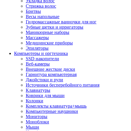
Укладка волос
Стрижка волос
Бритвы
Весы напольные
Гидромассажные ванночки для ног
Зубные щетки и ирригаторы
Маникюрные наборы
Массажеры
Медицинские приборы
Эпиляторы
Компьютеры и оргтехника
SSD накопители
Веб-камеры
Внешние жесткие диски
Гарнитура компьютерная
Джойстики и рули
Источники бесперебойного питания
Клавиатуры
Коврики для мыши
Колонки
Комплекты клавиатура+мышь
Компьютерные наушники
Мониторы
Моноблоки
Мыши