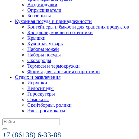
Воздуходувки
Опрыскиватели
Бензопилы
Кухонная посуда и принадлежности
Контейнеры и ёмкости для хранения продуктов
Кастрюли, ковши и сотейники
Крышки
Кухонная утварь
Наборы ножей
Наборы посуды
Сковороды
Термосы и термокружки
Формы для запекания и противни
Отдых и развлечения
Игрушки
Велосипеды
Гироскутеры
Самокаты
Скейтборды, ролики
Электросамокаты
Search
for:
+7 (86138) 6-33-88