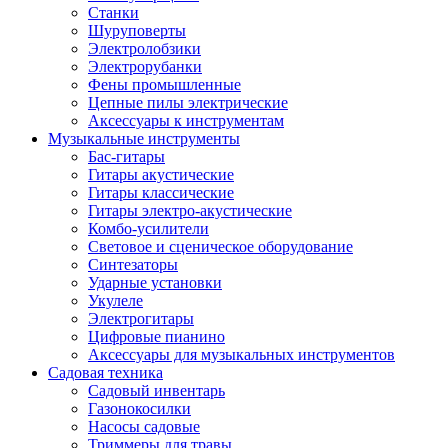
Станки
Шуруповерты
Электролобзики
Электрорубанки
Фены промышленные
Цепные пилы электрические
Аксессуары к инструментам
Музыкальные инструменты
Бас-гитары
Гитары акустические
Гитары классические
Гитары электро-акустические
Комбо-усилители
Световое и сценическое оборудование
Синтезаторы
Ударные установки
Укулеле
Электрогитары
Цифровые пианино
Аксессуары для музыкальных инструментов
Садовая техника
Садовый инвентарь
Газонокосилки
Насосы садовые
Триммеры для травы