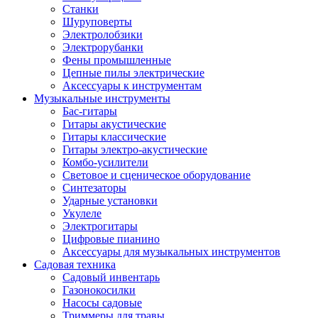
Станки
Шуруповерты
Электролобзики
Электрорубанки
Фены промышленные
Цепные пилы электрические
Аксессуары к инструментам
Музыкальные инструменты
Бас-гитары
Гитары акустические
Гитары классические
Гитары электро-акустические
Комбо-усилители
Световое и сценическое оборудование
Синтезаторы
Ударные установки
Укулеле
Электрогитары
Цифровые пианино
Аксессуары для музыкальных инструментов
Садовая техника
Садовый инвентарь
Газонокосилки
Насосы садовые
Триммеры для травы