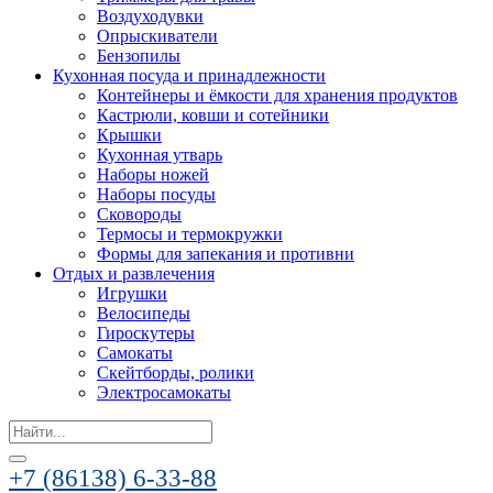
Воздуходувки
Опрыскиватели
Бензопилы
Кухонная посуда и принадлежности
Контейнеры и ёмкости для хранения продуктов
Кастрюли, ковши и сотейники
Крышки
Кухонная утварь
Наборы ножей
Наборы посуды
Сковороды
Термосы и термокружки
Формы для запекания и противни
Отдых и развлечения
Игрушки
Велосипеды
Гироскутеры
Самокаты
Скейтборды, ролики
Электросамокаты
Search
for:
+7 (86138) 6-33-88